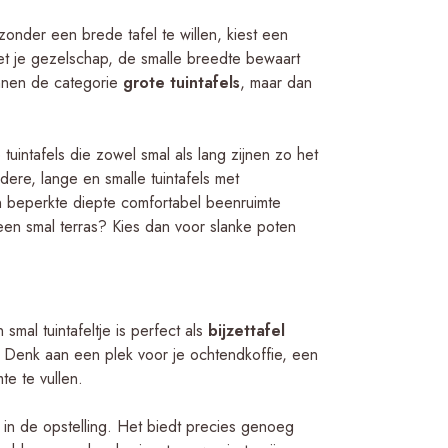
personen
een natuu
Dan is 
onder een brede tafel te willen, kiest een
de levens
en 280cm
met je gezelschap, de smalle breedte bewaart
onderhou
binnen de categorie
grote tuintafels
, maar dan
Wie nog 
Naast tea
vierkant
bijzonder
uintafels die zowel smal als lang zijnen zo het
licht, on
ere, lange en smalle tuintafels met
perfect i
en beperkte diepte comfortabel beenruimte
Keramiek
 een smal terras? Kies dan voor slanke poten
krasvast,
lang mooi 
Meer wet
smal tuintafeltje is perfect als
bijzettafel
material
. Denk aan een plek voor je ochtendkoffie, een
over
tui
e te vullen.
ns in de opstelling. Het biedt precies genoeg