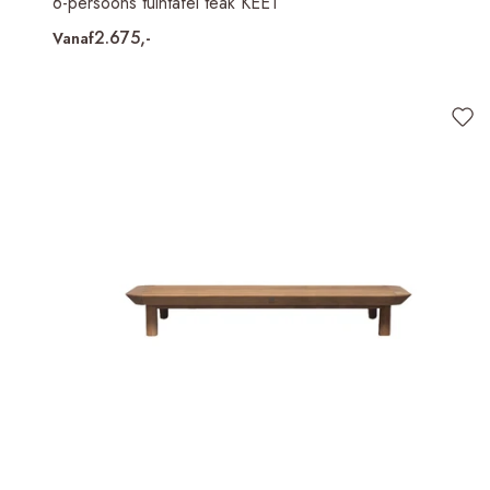
6-persoons tuintafel teak KEET
2.675,-
Vanaf