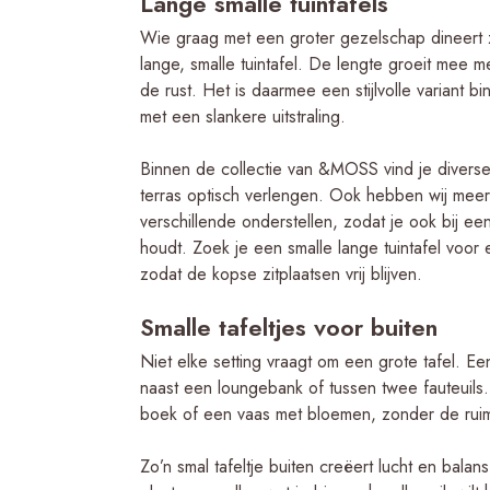
Lange smalle tuintafels
Wie graag met een groter gezelschap dineert z
lange, smalle tuintafel. De lengte groeit mee 
de rust. Het is daarmee een stijlvolle variant 
met een slankere uitstraling.
Binnen de collectie van &MOSS vind je diverse t
terras optisch verlengen. Ook hebben wij meerd
verschillende onderstellen, zodat je ook bij e
houdt. Zoek je een smalle lange tuintafel voor
zodat de kopse zitplaatsen vrij blijven.
Smalle tafeltjes voor buiten
Niet elke setting vraagt om een grote tafel. Een 
naast een loungebank of tussen twee fauteuils
boek of een vaas met bloemen, zonder de ruimt
Zo’n smal tafeltje buiten creëert lucht en bala