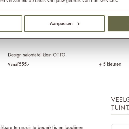
bben verzameld op basis van jouw gebruik van hun services.
Aanpassen
Design salontafel klein OTTO
555,-
+ 5 kleuren
Vanaf
VEEL
TUINT
ikbare terrasruimte beperkt is en looplijnen