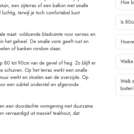
Hoe br
tuin, een zijterras of een balkon met smalle
luchtig, terwijl je toch comfortabel kunt
Over het
Is 80c
90 en 10
schalen e
ale maat: voldoende bladruimte voor servies en
Nee, 80c
overblijf
in het geheel. De smalle vorm geeft rust en
Hoevee
wordt we
ideale br
toelen of banken rondom staan.
nog stee
ruimte je
Voor een
Borden, 
Welke 
 op 80 tot 90cm van de gevel of heg. Zo blijft er
comforta
meestal 
Heb je ee
e schuiven. Op het terras werkt een smalle
tafel te 
of een v
uitstrali
 muur werkt en stoelen aan de overzijde. Op
In een kl
tot 90cm 
Welk m
Deze bree
door een subtiel onderstel en afgeronde
vaak het
genoeg v
De meest
buiten
zorgt dat
breed ge
zonder da
de 90 tot
zonder i
tuin toch
midden v
Het meest
ren een doordachte vormgeving met duurzame
afstemmen
Verder ha
schalen t
teakhout
en vervaardigd uit massief teakhout, dat
op zoek 
uitstrali
uitsteke
Wat dach
dan onze
een tafe
duurzaamh
strakke s
handige t
niet te s
hele jaar