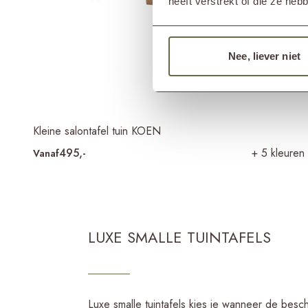
heeft verstrekt of die ze he
Nee, liever niet
Kleine salontafel tuin KOEN
495,-
+ 5 kleuren
Vanaf
LUXE SMALLE TUINTAFELS
Luxe smalle tuintafels kies je wanneer de besch