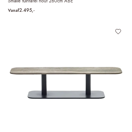
Smalle tuintafel hout 280cm ABE
2.495,-
Vanaf