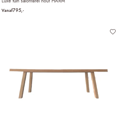
Luxe tuin salontafel hout HARM
795,-
Vanaf