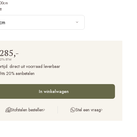
100cm
t
cm
.285,-
 21% BTW
rtijd:
direct uit voorraad leverbaar
chts 20% aanbetalen
In winkelwagen
Stofstalen bestellen
Stel een vraag