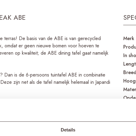
EAK ABE
SPE
je terras! De basis van de ABE is van gerecycled
Merk
eak, omdat er geen nieuwe bomen voor hoeven te
Produ
everen op kwaliteit; de ABE dining tafel gaat namelijk
In sh
Leng
Breed
as? Dan is de 6-persoons tuintafel ABE in combinatie
Hoog
eze zijn net als de tafel namelijk helemaal in Japandi
Mater
Onder
Onde
ede kwaliteit gerecycled teakhout. Teakhout is
 worden veel tuinmeubelen daarom van deze houtsoort
Bijpa
Details