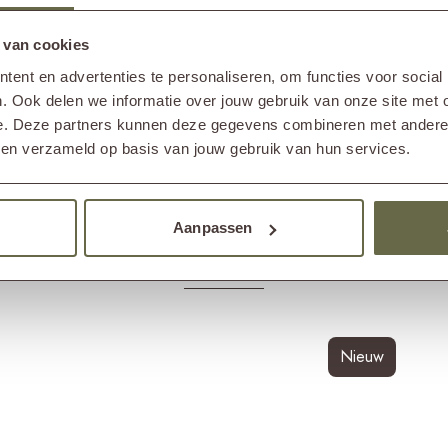
nen laten staan. Echter adviseren wij je, om in het
jdens de natte winterperiode af te dekken met een
 van cookies
or een beschermhoes van ademend materiaal.
ent en advertenties te personaliseren, om functies voor social
. Ook delen we informatie over jouw gebruik van onze site met 
cleaner gebruiken in combinatie met een shield en/of
e. Deze partners kunnen deze gegevens combineren met andere i
bben verzameld op basis van jouw gebruik van hun services.
Aanpassen
Anderen bekeken ook
Nieuw