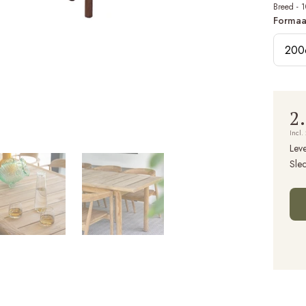
Breed - 
Formaa
200
2
Incl.
Leve
Sle