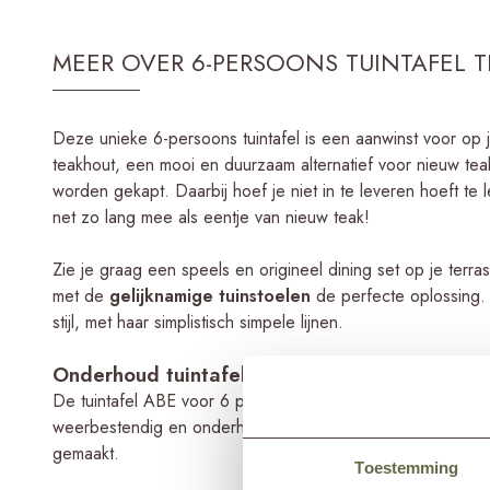
MEER OVER 6-PERSOONS TUINTAFEL T
Deze unieke 6-persoons tuintafel is een aanwinst voor op 
teakhout, een mooi en duurzaam alternatief voor nieuw t
worden gekapt. Daarbij hoef je niet in te leveren hoeft te l
net zo lang mee als eentje van nieuw teak!
Zie je graag een speels en origineel dining set op je terr
met de
gelijknamige tuinstoelen
de perfecte oplossing. D
stijl, met haar simplistisch simpele lijnen.
Onderhoud tuintafel teak
De tuintafel ABE voor 6 personen is geheel gemaakt van go
weerbestendig en onderhoudsvriendelijk. Niet voor niets
gemaakt.
Toestemming