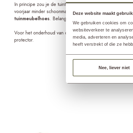
In principe zou je de tuintafel het hele jaar door buiten kun
voorjaar minder schoonmaakwerk te hebben, de tuintafel ti
Deze website maakt gebruik
tuinmeubelhoes
. Belangrijk is dan wel om te kiezen vo
We gebruiken cookies om cont
websiteverkeer te analyseren
Voor het onderhoud van de teak tuintafel kun je een teak 
media, adverteren en analys
protector.
heeft verstrekt of die ze he
Nee, liever niet