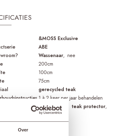
CIFICATIES
&MOSS Exclusive
ctserie
ABE
owroom?
Wassenaar
nee
te
200cm
te
100cm
te
75cm
iaal
gerecycled teak
houdsinstructies
1 à 2 keer per jaar behandelen
rhoudsproducten
teak cleaner
teak protector
teak shield
ssende hoes
ETGF7163
Over