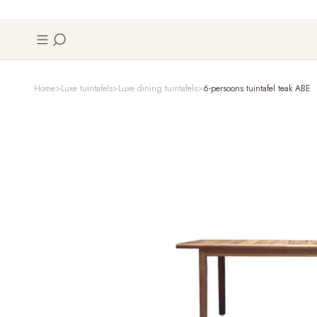
Home
Luxe tuintafels
Luxe dining tuintafels
6-persoons tuintafel teak ABE