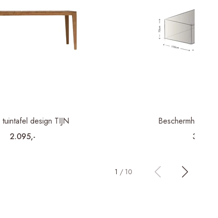
tuintafel design TIJN
Beschermhoes lo
2.095,-
35,-
1
/
10