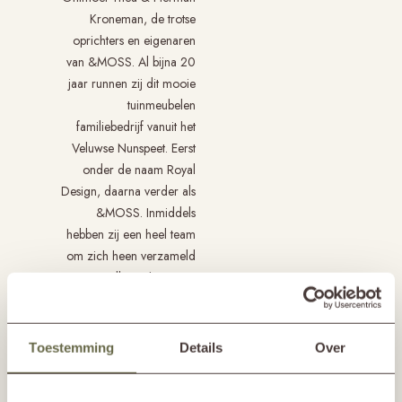
Kroneman, de trotse
oprichters en eigenaren
van &MOSS. Al bijna 20
jaar runnen zij dit mooie
tuinmeubelen
familiebedrijf vanuit het
Veluwse Nunspeet. Eerst
onder de naam Royal
Design, daarna verder als
&MOSS. Inmiddels
hebben zij een heel team
om zich heen verzameld
van net zulke enthousiaste
collega’s. Samen werken
zij dagelijks aan het
ontwerpen, produceren,
Toestemming
Details
Over
verkopen en leveren van
hun eigentijdse collectie.