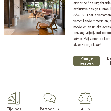
ervaar zelf de uitgebreide 
exclusieve design tuinmeu
&MOSS. Laat je verrasse
verschillende materialen, 
modellen en unieke access
ontvang vrijblijvend persoo
advies. Wij zetten de koffi
alvast voor je klaar!
Plan je
Be
bezoek
aa
Tijdloos
Persoonlijk
All-in