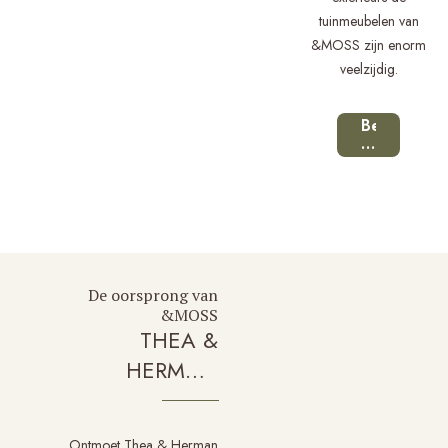
tuinmeubelen van
&MOSS zijn enorm
veelzijdig.
Bekijk
onze
projecten
De oorsprong van
&MOSS
THEA &
HERMAN
KRONEMAN
Ontmoet Thea & Herman