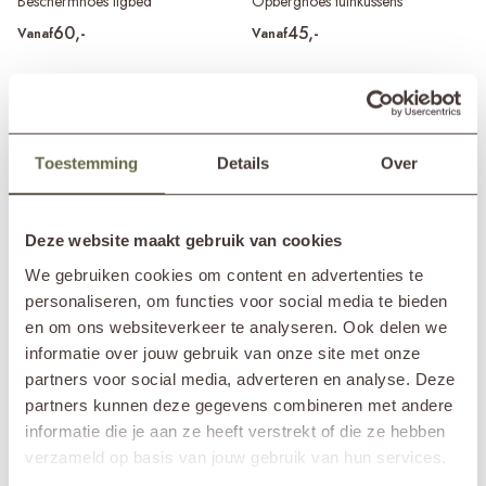
Beschermhoes ligbed
Opberghoes tuinkussens
60,-
45,-
Vanaf
Vanaf
Toestemming
Details
Over
Deze website maakt gebruik van cookies
We gebruiken cookies om content en advertenties te
personaliseren, om functies voor social media te bieden
Beschermhoes parasol Jardinico
Tuinmeubelhoes Vincent Sheppard
en om ons websiteverkeer te analyseren. Ook delen we
75,-
205,-
Vanaf
Vanaf
informatie over jouw gebruik van onze site met onze
partners voor social media, adverteren en analyse. Deze
partners kunnen deze gegevens combineren met andere
ADEMENDE TUINMEUBELHOEZEN
informatie die je aan ze heeft verstrekt of die ze hebben
verzameld op basis van jouw gebruik van hun services.
Tuinmeubel beschermhoezen zijn essentieel vanwege de wisselvallige