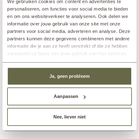
We gebruiken cookies om content en advertenties te
personaliseren, om functies voor social media te bieden
en om ons websiteverkeer te analyseren. Ook delen we
informatie over jouw gebruik van onze site met onze
partners voor social media, adverteren en analyse. Deze
partners kunnen deze gegevens combineren met andere
informatie die je aan ze heeft verstrekt of die ze hebben
verzameld op basis van jouw gebruik van hun services.
Top 7 mooie teak tuinsets
Op zoek naar een teak tuinset die jouw tuin echt
Ja, geen probleem
afmaakt? In deze blog lichten we de 7 meest populaire
en geliefde luxe teakhouten tuinsets voor je uit.
Aanpassen
Bekijk blog
Nee, liever niet