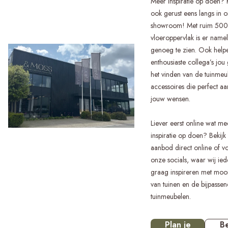
Meer inspiratie op doen?
ook gerust eens langs in 
showroom! Met ruim 50
vloeroppervlak is er namel
genoeg te zien. Ook help
enthousiaste collega’s jou
het vinden van de tuinmeu
accessoires die perfect aa
jouw wensen.
Liever eerst online wat me
inspiratie op doen? Bekijk
aanbod direct online of v
onze socials, waar wij ie
graag inspireren met moo
van tuinen en de bijpasse
tuinmeubelen.
Plan je
Be