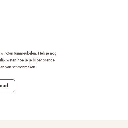
uw rotan tuinmeubelen. Heb je nog
ijk weten hoe je je bijbehorende
aken van schoonmaken.
houd