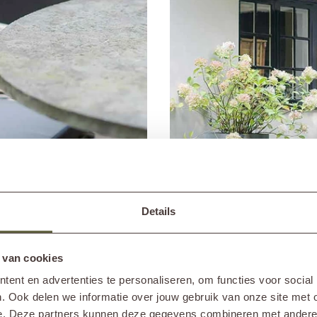
Details
ROTAN SCHOONMAKEN EN ONDERHOUDE
 van cookies
ent en advertenties te personaliseren, om functies voor social
d materiaal voor tuinmeubelen. Naast de unieke uitstraling is het namelijk ook
. Ook delen we informatie over jouw gebruik van onze site met 
s het rotan 1 à 2 keer per jaar te reinigen met lauw water en een zachte zeep
e. Deze partners kunnen deze gegevens combineren met andere i