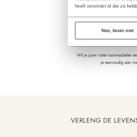
zeep.Gebruik hiervoor een spons o
heeft verstrekt of die ze he
Neem het rotan na het schoonmake
Nee, liever niet
druk spuit kun je het rotan na
Wil je jouw rotan tuinmeubelen e
je eenvoudig aan met
VERLENG DE LEVENS