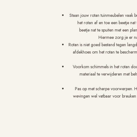
Staan jouw rotan tuinmeubelen vaak bu
het rotan af en toe een beetje na
beetje nat te spuiten met een pl
Hiermee zorg je er nam
Rotan is niet goed bestand tegen lang
afdekhoes om het rotan te bescherm
Voorkom schimmels in het rotan door
materiaal te verwijderen met beh
Pas op met scherpe voorwerpen. Het
wevingen wel vatbaar voor breuken al