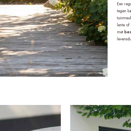
Een reg
tegen k
tuinmeub
lente o
met
be
levensdu