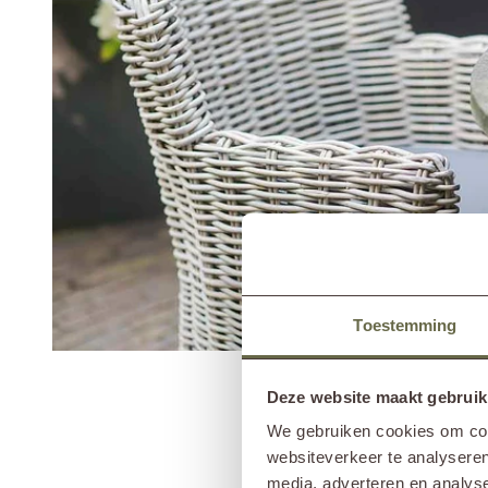
Toestemming
Deze website maakt gebruik
We gebruiken cookies om cont
Rotan is al jarenlang een gelief
websiteverkeer te analyseren
enige wat je hoeft te doen i
media, adverteren en analys