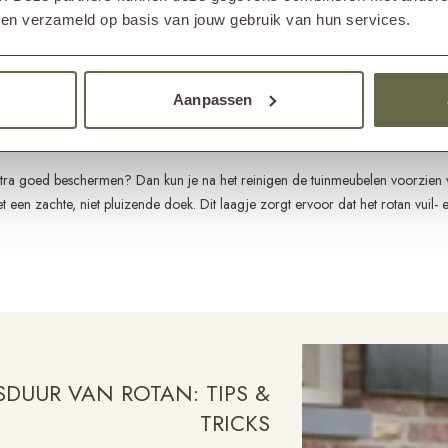
f zachte borstel. Eventueel kun je ook nog een klein beetje zout toevoegen a
bben verzameld op basis van jouw gebruik van hun services.
rotan te voorkomen.
n goed af met water of spoel het buiten af met een tuinslang. Gebruik hierv
Aanpassen
melijk permanent beschadigen. Laat de tuinmeubelen, nadat deze zijn afgespoe
kunnen er weer een seizoen tegenaan!
xtra goed beschermen? Dan kun je na het reinigen de tuinmeubelen voorzien 
 een zachte, niet pluizende doek. Dit laagje zorgt ervoor dat het rotan vuil- e
DUUR VAN ROTAN: TIPS &
TRICKS