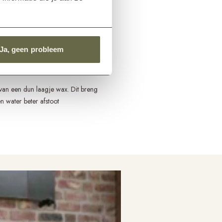
an het sopje om uitdroging van het
oor enkel lage druk, met een hoge
Ja, geen probleem
ld, goed drogen in de zon en ze
van een dun laagje wax. Dit breng
n water beter afstoot