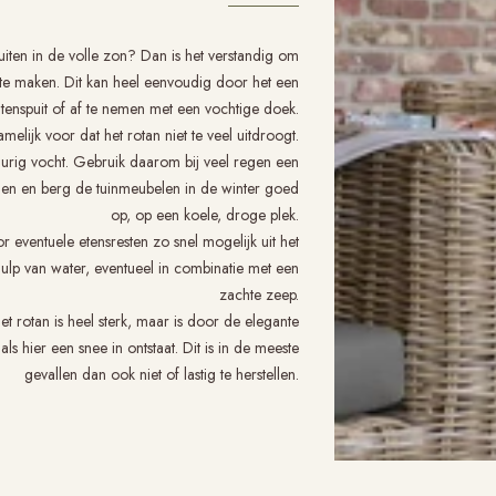
iten in de volle zon? Dan is het verstandig om
t te maken. Dit kan heel eenvoudig door het een
antenspuit of af te nemen met een vochtige doek.
elijk voor dat het rotan niet te veel uitdroogt.
durig vocht. Gebruik daarom bij veel regen een
en en berg de tuinmeubelen in de winter goed
op, op een koele, droge plek.
 eventuele etensresten zo snel mogelijk uit het
ulp van water, eventueel in combinatie met een
zachte zeep.
 rotan is heel sterk, maar is door de elegante
s hier een snee in ontstaat. Dit is in de meeste
gevallen dan ook niet of lastig te herstellen.