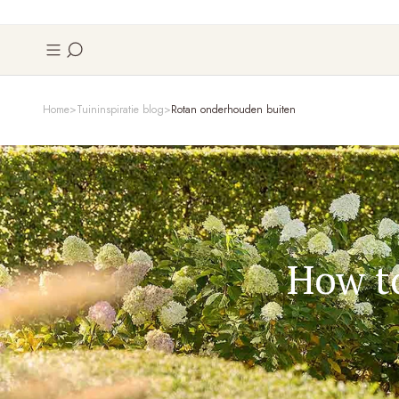
Home
Tuininspiratie blog
Rotan onderhouden buiten
How t