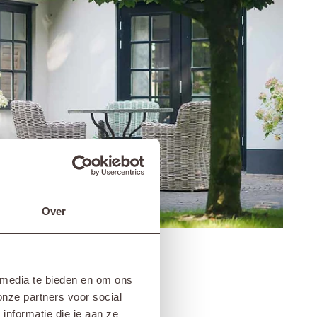
Over
N
 media te bieden en om ons
 heel eenvoudig in onderhoud. Het
onze partners voor social
, zoals afwasmiddel of groene
nformatie die je aan ze