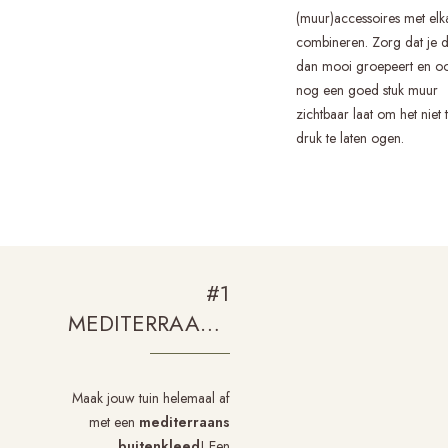
(muur)accessoires met elk
combineren. Zorg dat je 
dan mooi groepeert en o
nog een goed stuk muur
zichtbaar laat om het niet 
druk te laten ogen.
#1
MEDITERRAANS
BUITENKLEED
Maak jouw tuin helemaal af
met een
mediterraans
buitenkleed
! Een