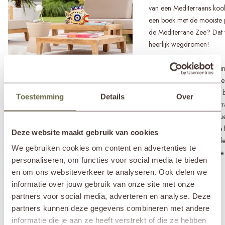
van een Mediterraans koo
een boek met de mooiste 
de Mediterrane Zee? Dat
heerlijk wegdromen!
Koffietafelboeken heb je in
soorten en maten. Kies hie
daarom vooral voor een b
Toestemming
Details
Over
je past en een mooie uitstr
Vaak zijn ze prachtig luxu
vormgegeven met mooie f
Deze website maakt gebruik van cookies
zodat zowel de kaft als de i
We gebruiken cookies om content en advertenties te
prachtig zijn ter decoratie
personaliseren, om functies voor social media te bieden
doorheen te bladeren.
en om ons websiteverkeer te analyseren. Ook delen we
informatie over jouw gebruik van onze site met onze
partners voor social media, adverteren en analyse. Deze
partners kunnen deze gegevens combineren met andere
informatie die je aan ze heeft verstrekt of die ze hebben