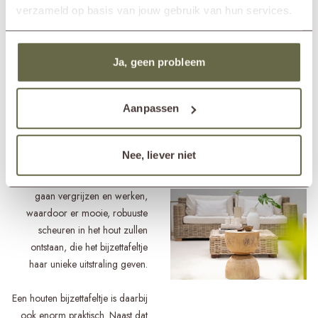
#4 MASSIEF
verzameld op basis van jouw gebruik van hun services.
HOUTEN
BIJZETTAFELTJES
Ja, geen probleem
Een prachtige, natuurlijke
aanvulling op jouw mediterrane
Aanpassen
tuin: een massief houten
bijzettafeltje. Doordat het
gemaakt is van hout is ieder item
Nee, liever niet
100% uniek. Daarbij zal het
onder invloed van de elementen
gaan vergrijzen en werken,
waardoor er mooie, robuuste
scheuren in het hout zullen
ontstaan, die het bijzettafeltje
haar unieke uitstraling geven.
Een houten bijzettafeltje is daarbij
ook enorm praktisch. Naast dat