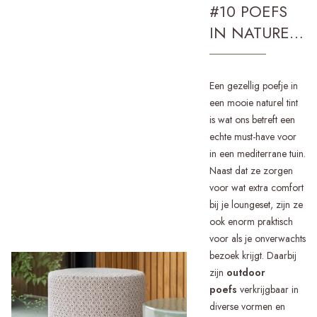
#10 POEFS
IN NATUREL
TINTEN
Een gezellig poefje in
een mooie naturel tint
is wat ons betreft een
echte must-have voor
in een mediterrane tuin.
Naast dat ze zorgen
voor wat extra comfort
bij je loungeset, zijn ze
ook enorm praktisch
voor als je onverwachts
bezoek krijgt. Daarbij
zijn
outdoor
poefs
verkrijgbaar in
diverse vormen en