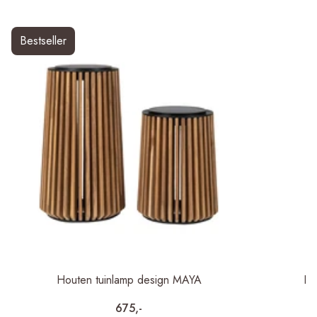
Bestseller
Houten tuinlamp design MAYA
De
675,-