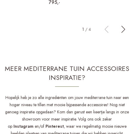
795,-
1
/
4
MEER MEDITERRANE TUIN ACCESSOIRES
INSPIRATIE?
Hopelijk heb je zo alle ingrediënten om jouw mediterrane tuin naar een
hoger niveau te tillen met mooie bijpassende accessoires! Nog niet
genoeg inspiratie opgedaan? Kom dan gerust een keertje langs in onze
showroom voor meer inspiratie. Volg ons ook zeker
op
Instagram
en/of
Pinterest
, waar we regelmatig mooie nieuwe
beelden plaatsen van mediterrane tuinen die wij hebben ingericht.