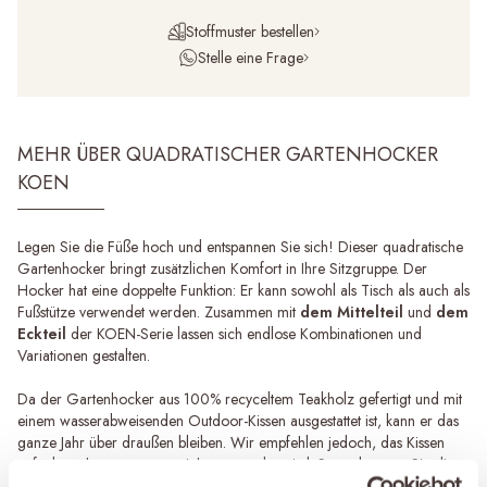
Stoffmuster bestellen
Stelle eine Frage
MEHR ÜBER QUADRATISCHER GARTENHOCKER
KOEN
Legen Sie die Füße hoch und entspannen Sie sich! Dieser quadratische
Gartenhocker bringt zusätzlichen Komfort in Ihre Sitzgruppe. Der
Hocker hat eine doppelte Funktion: Er kann sowohl als Tisch als auch als
Fußstütze verwendet werden. Zusammen mit
dem Mittelteil
und
dem
Eckteil
der KOEN-Serie lassen sich endlose Kombinationen und
Variationen gestalten.
Da der Gartenhocker aus 100% recyceltem Teakholz gefertigt und mit
einem wasserabweisenden Outdoor-Kissen ausgestattet ist, kann er das
ganze Jahr über draußen bleiben. Wir empfehlen jedoch, das Kissen
aufzubewahren, wenn es nicht verwendet wird. So verlängern Sie die
Lebensdauer des Kissens erheblich.