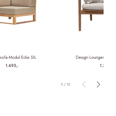
sofa-Modul-Ecke SIL
Design-Loungesessel
1.695,-
1.395,-
1
/
10