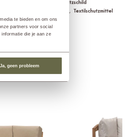
Teakholzschutzschild
kte für
Textilreiniger
Textilschutzmittel
n
 media te bieden en om ons
nder Bezug
ETGF7116
onze partners voor social
nformatie die je aan ze
Ja, geen probleem