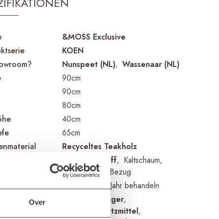
ZIFIKATIONEN
e
&MOSS Exclusive
ktserie
KOEN
howroom?
Nunspeet (NL)
Wassenaar (NL)
e
90cm
90cm
80cm
öhe
40cm
efe
65cm
nmaterial
Recyceltes Teakholz
nmaterial
Sunbrella Stoff
Kaltschaum
Abnehmbarer Bezug
ehinweise
1 bis 2 Mal im Jahr behandeln
kte für
Teakholzreiniger
Over
en
Teakholzschutzmittel