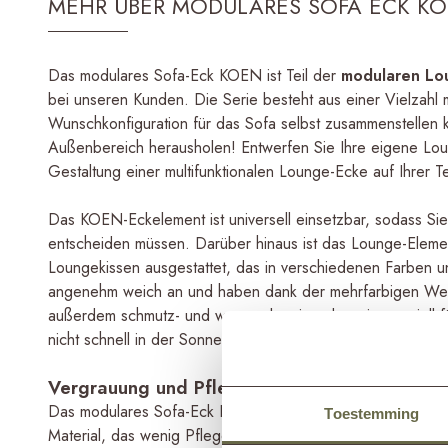
MEHR ÜBER MODULARES SOFA ECK K
Das modulares Sofa-Eck KOEN ist Teil der
modularen Lo
bei unseren Kunden. Die Serie besteht aus einer Vielzahl m
Wunschkonfiguration für das Sofa selbst zusammenstellen
Außenbereich herausholen! Entwerfen Sie Ihre eigene Lou
Gestaltung einer multifunktionalen Lounge-Ecke auf Ihrer 
Das KOEN-Eckelement ist universell einsetzbar, sodass Sie
entscheiden müssen. Darüber hinaus ist das Lounge-Eleme
Loungekissen ausgestattet, das in verschiedenen Farben und 
angenehm weich an und haben dank der mehrfarbigen Webstr
außerdem schmutz- und wasserabweisend sowie speziell f
nicht schnell in der Sonne, und auch ein Regenschauer ist
Vergrauung und Pflege des Teak-Sofas
Das modulares Sofa-Eck KOEN besteht aus 100% recyceltem
Toestemming
Material, das wenig Pflege erfordert. Eine der bekannteste