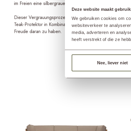
im Freien eine silbergraue Patina entwickelt.
Deze website maakt gebruik
Dieser Vergrauungsprozess kann bei Bedarf mit einem Te
We gebruiken cookies om cont
Teak-Protektor in Kombination mit einem Teak-Reiniger, um
websiteverkeer te analyseren
Freude daran zu haben.
media, adverteren en analys
heeft verstrekt of die ze he
Nee, liever niet