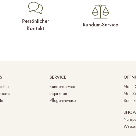
Persönlicher
Rundum-Service
Kontakt
S
SERVICE
ÖFFN
ichte
Kundenservice
Mo. -
rooms
Inspiration
Mi. - 
te
Pflegehinweise
Sonnt
SHO
Nunspe
Wassen