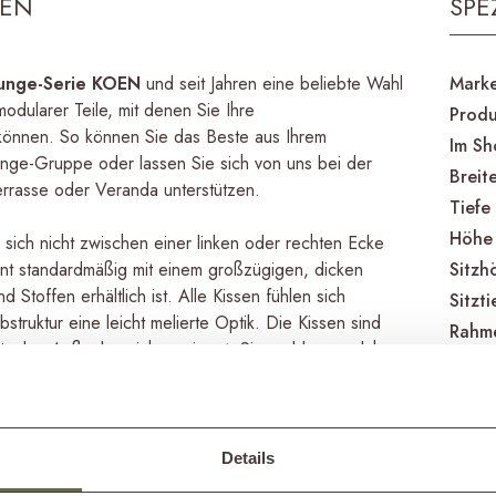
OEN
SPE
unge-Serie KOEN
und seit Jahren eine beliebte Wahl
Mark
odularer Teile, mit denen Sie Ihre
Produ
 können. So können Sie das Beste aus Ihrem
Im S
nge-Gruppe oder lassen Sie sich von uns bei der
Breit
Terrasse oder Veranda unterstützen.
Tiefe
Höhe
 sich nicht zwischen einer linken oder rechten Ecke
nt standardmäßig mit einem großzügigen, dicken
Sitzh
Stoffen erhältlich ist. Alle Kissen fühlen sich
Sitzti
uktur eine leicht melierte Optik. Die Kissen sind
Rahme
ür den Außenbereich geeignet. Sie verblassen daher
Kisse
 kein Problem.
Pfleg
Produ
 Teakholz. Teak ist ein robustes und langlebiges
Details
Rahm
n Eigenschaften von Teakholz ist, dass es mit der Zeit