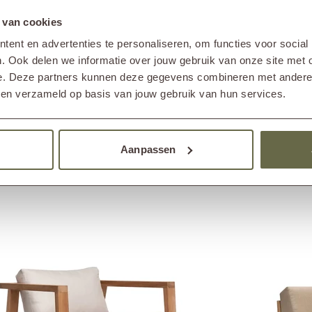
 van cookies
Produ
ak-Protektor verlangsamt werden. Verwenden Sie den
Kisse
ent en advertenties te personaliseren, om functies voor social
 das Lounge-Set optimal zu pflegen und viele Jahre
Passe
. Ook delen we informatie over jouw gebruik van onze site met 
e. Deze partners kunnen deze gegevens combineren met andere i
bben verzameld op basis van jouw gebruik van hun services.
Aanpassen
Andere haben auch angesehen