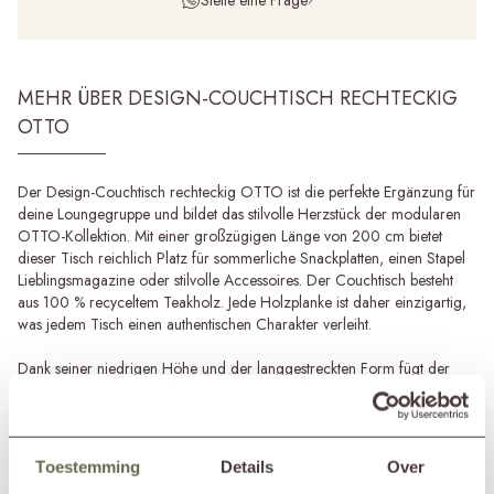
MEHR ÜBER DESIGN-COUCHTISCH RECHTECKIG
OTTO
Der Design-Couchtisch rechteckig OTTO ist die perfekte Ergänzung für
deine Loungegruppe und bildet das stilvolle Herzstück der modularen
OTTO-Kollektion. Mit einer großzügigen Länge von 200 cm bietet
dieser Tisch reichlich Platz für sommerliche Snackplatten, einen Stapel
Lieblingsmagazine oder stilvolle Accessoires. Der Couchtisch besteht
aus 100 % recyceltem Teakholz. Jede Holzplanke ist daher einzigartig,
was jedem Tisch einen authentischen Charakter verleiht.
Dank seiner niedrigen Höhe und der langgestreckten Form fügt der
Design-Couchtisch rechteckig OTTO nicht nur Funktionalität, sondern
auch eine ruhige Linienführung auf deiner Terrasse oder Veranda
hinzu. Kombiniere zwei Exemplare und versetze sie leicht zueinander,
um einen verspielten, rhythmischen Effekt zu erzielen. Der rechteckige
Toestemming
Details
Over
Couchtisch ist außerdem in einer quadratischen sowie einer kleineren
Mehr erfahren