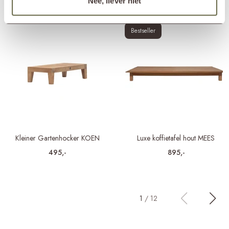
Nee, liever niet
Bestseller
Kleiner Gartenhocker KOEN
Luxe koffietafel hout MEES
495,-
895,-
1
/
12