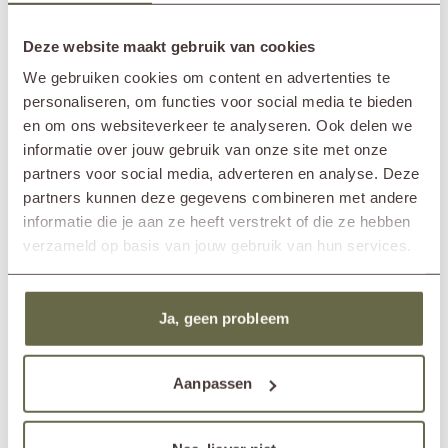
Variante erhältlich. Diese können miteinander kombiniert werden,
sodass du ganz einfach ein dynamisches Lounge-Arrangement schaffen
SPEZIFIKATIONEN
kannst, das zu deinem Stil und deinem Raum passt.
Deze website maakt gebruik van cookies
We gebruiken cookies om content en advertenties te
Was gehört auf deinen Gartentisch?
Marke
&MOSS Exclusive
personaliseren, om functies voor social media te bieden
Dank des großzügigen Formats dieses Design-Couchtischs hast du
Produktserie
OTTO
ausreichend Platz, um sowohl funktional als auch stimmungsvoll zu
en om ons websiteverkeer te analyseren. Ook delen we
Im Showroom?
Nunspeet (NL)
dekorieren. Natürlich ist genug Platz für Getränke und Snacks, aber
informatie over jouw gebruik van onze site met onze
Wassenaar (NL)
denke auch an Dekorationen, die deinem Außenbereich eine
partners voor social media, adverteren en analyse. Deze
persönliche Note verleihen. Kombiniere zum Beispiel eine schöne
Länge
200cm
partners kunnen deze gegevens combineren met andere
Schale mit einer Outdoor-Lampe oder füge einen Topf mit einer
Breite
50cm
informatie die je aan ze heeft verstrekt of die ze hebben
üppigen Pflanze für einen lebendigen Akzent hinzu. Auf der Suche
Höhe
25cm
nach Inspiration? Dann wirf einen Blick in unseren Blog mit vielen Tipps
verzameld op basis van jouw gebruik van hun services.
Material
Recyceltes Teakholz
zur
Gestaltung deines Gartentisches
.
Pflegehinweise
1 bis 2 Mal im Jahr behandeln
Pflegeprodukte
Teakholzreiniger
Ja, geen probleem
Teakholzschutzmittel
Teakholzschutzschild
Aanpassen
Andere haben auch angesehen