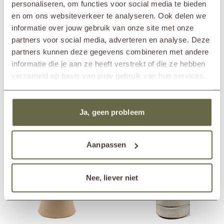
personaliseren, om functies voor social media te bieden
Merk
Fermob
en om ons websiteverkeer te analyseren. Ook delen we
In showroom?
Nunspeet
informatie over jouw gebruik van onze site met onze
Diameter
45cm
partners voor social media, adverteren en analyse. Deze
Hoogte
45cm
partners kunnen deze gegevens combineren met andere
Materiaal frame
staal
informatie die je aan ze heeft verstrekt of die ze hebben
Materiaal blad
aluminium
verzameld op basis van jouw gebruik van hun services.
Anderen bekeken ook
Ja, geen probleem
Aanpassen
Nee, liever niet