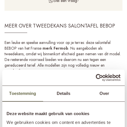
Stel een vraag
MEER OVER TWEEDEKANS SALONTAFEL BEBOP
Een leuke en speelse aanvulling voor op je terras: deze salontafel
BEBOP van het Franse
merk Fermob
. Nu aangeboden als
tweedekans, omdat wij binnenkort afscheid gaan nemen van dit model.
De resterende voorraad bieden we daarom nu aan tegen een
gereduceerd tarief. Alle modellen zijn nog volledig nieuw en
ongebruikt.
Wil je in toekomst graag uitbreiden? Dan is dat geen probleem, de
fabrikant houd het de
salontafel BEBOP
namelijk nog wel in de
collectie. Er kan daarom op een later moment altijd bijbesteld willen
Toestemming
Details
Over
worden.
Deze website maakt gebruik van cookies
SPECIFICATIES
We gebruiken cookies om content en advertenties te