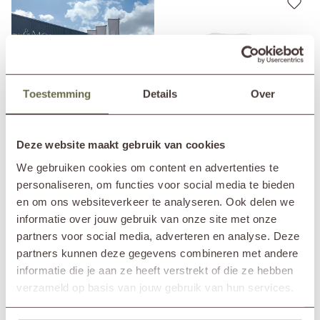
Toestemming
Details
Over
Deze website maakt gebruik van cookies
Lounge daybed buiten FAY
Plan je bezoek
We gebruiken cookies om content en advertenties te
2.495,-
Vanaf
+ 4 kleuren
personaliseren, om functies voor social media te bieden
en om ons websiteverkeer te analyseren. Ook delen we
informatie over jouw gebruik van onze site met onze
partners voor social media, adverteren en analyse. Deze
partners kunnen deze gegevens combineren met andere
informatie die je aan ze heeft verstrekt of die ze hebben
verzameld op basis van jouw gebruik van hun services.