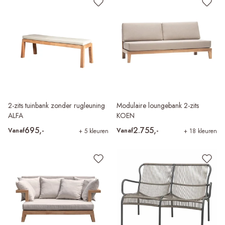
2-zits tuinbank zonder rugleuning
Modulaire loungebank 2-zits
ALFA
KOEN
695,-
2.755,-
Vanaf
Vanaf
+ 5 kleuren
+ 18 kleuren