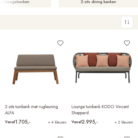
its loungebanken
2-zits dining banken
2-zits tuinbank met rugleuning
Lounge tuinbank KODO Vincent
ALFA
Sheppard
1.705,-
2.995,-
Vanaf
Vanaf
+ 4 kleuren
+ 2 kleuren