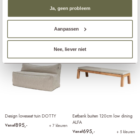
Ja, geen probleem
2-persoons teak tuinbank low
Rond daybed buiten FLORENCE
dining ALFA
795,-
Vanaf
+ 5 kleuren
Aanpassen
1.680,-
Vanaf
+ 4 kleuren
Nee, liever niet
Design loveseat tuin DOTTY
Eetbank buiten 120cm low dining
ALFA
895,-
Vanaf
+ 7 kleuren
695,-
Vanaf
+ 5 kleuren