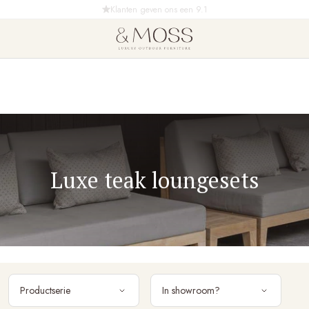
Gratis bezorging & montage in NL
Luxe teak loungesets
Productserie
In showroom?