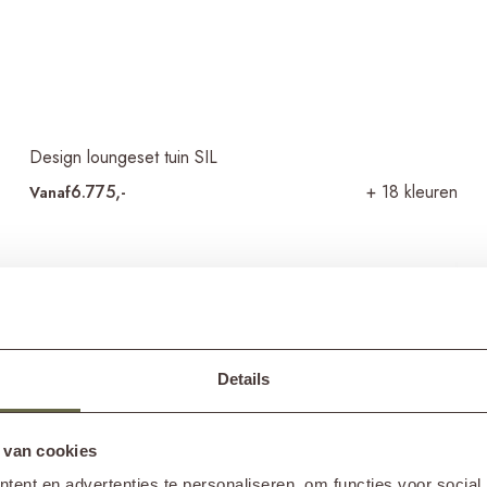
Design loungeset tuin SIL
6.775,-
+ 18 kleuren
Vanaf
Details
 van cookies
ent en advertenties te personaliseren, om functies voor social