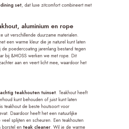
dining set
, dat luxe zitcomfort combineert met
akhout, aluminium en rope
e uit verschillende duurzame materialen.
et een warme kleur die je naturel kunt laten
zij de poedercoating jarenlang bestand tegen
ar bij &MOSS werken we met rope. Dit
 zachter aan en veert licht mee, waardoor het
achtig teakhouten tuinset
. Teakhout heeft
rhoud kunt behouden of juist kunt laten
 is teakhout de beste houtsoort voor
evat. Daardoor heeft het een natuurlijke
 veel splijten en scheuren. Een teakhouten
n borstel en
teak cleaner
. Wil je de warme