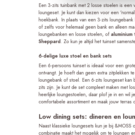
Een 3-zits tuinbank met 2 losse stoelen is een
loungeset. Je kunt dan kiezen voor een 'normal
hoekbank. In plaats van een 3-zits loungebank 
of zelfs voor helemaal geen bank en alleen ma
loungebanken en losse stoelen, of
aluminium
Sheppard
. Zo kun je altijd het tuinset samenste
6-delige luxe stoel en bank sets
Een 6-persoons tuinset is ideaal voor een grot
ontvangt. Je hoeft dan geen extra zitplekken te 
loungebank of stoel. Een 6-zits loungeset kan b
zits zijn. Je kunt de set compleet maken met lo
heerlijke loungestoelen, daar plof je in en wil
comfortabele assortiment en maak jouw terras
Low dining sets: dineren en lou
Naast klassieke loungesets kun je bij &MOSS 
combinatie maakt het mogelijk om te loungen en