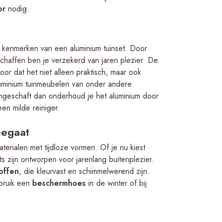
or
nodig.
ke kenmerken van een aluminium tuinset. Door
chaffen ben je verzekerd van jaren plezier. De
or dat het niet alleen praktisch, maar ook
luminium tuinmeubelen van onder andere
geschaft dan onderhoud je het aluminium door
en milde reiniger.
eegaat
rialen met tijdloze vormen. Of je nu kiest
ts zijn ontworpen voor jarenlang buitenplezier.
toffen
, die kleurvast en schimmelwerend zijn.
ebruik een
beschermhoes
in de winter of bij