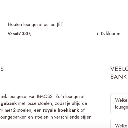
Houten loungeset buiten JET
7.330,-
+ 18 kleuren
Vanaf
TS
VEEL
BANK
-bank loungeset van &MOSS. Zo'n loungeset
Welke 
ngebank
met losse stoelen, zodat je altijd de
lounge
bank met 2 stoelen, een
royale hoekbank
of
ungebanken en stoelen in verschillende stijlen
Een stoe
Welke 