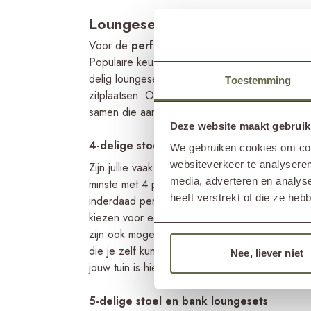
Loungesets met bank en stoelen
Voor de
perfecte loungeset
kijk je eerst naa
Populaire keuzes zijn een 2- of 3-zitsbank met 
delig loungeset creëert. Als loungebank kun j
Toestemming
zitplaatsen. Ook losse stoelen zijn mogelijk om j
samen die aansluit bij jouw buitenruimte.
Deze website maakt gebruik
4-delige stoel en bank loungesets
We gebruiken cookies om cont
websiteverkeer te analyseren
Zijn jullie vaak met zijn vieren te vinden in de
media, adverteren en analys
minste met 4 personen te kunnen ontspannen in
heeft verstrekt of die ze he
inderdaad perfect. Er zijn verschillende combina
kiezen voor een 3-zits loungebank met een bij
zijn ook mogelijk. De loungebank kan bestaan u
die je zelf kunt samenstellen: een
modulaire 
Nee, liever niet
jouw tuin is hiermee sowieso geen probleem.
5-delige stoel en bank loungesets