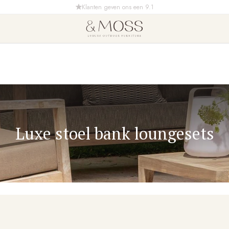
Gratis bezorging & montage in NL
Luxe stoel bank loungesets