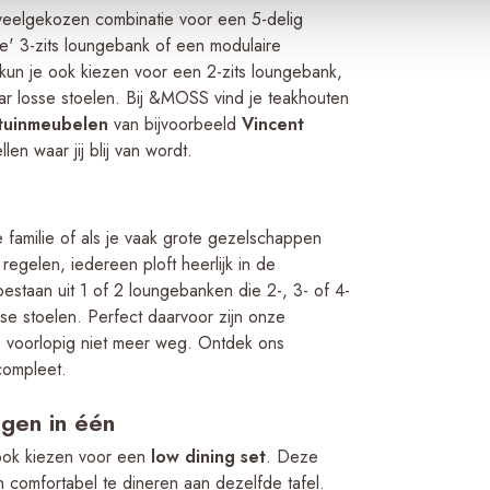
 veelgekozen combinatie voor een 5-delig
loungeba
e' 3-zits loungebank of een modulaire
Zo maak 
kun je ook kiezen voor een 2-zits loungebank,
ar losse stoelen. Bij &MOSS vind je teakhouten
 tuinmeubelen
van bijvoorbeeld
Vincent
llen waar jij blij van wordt.
e familie of als je vaak grote gezelschappen
regelen, iedereen ploft heerlijk in de
estaan uit 1 of 2 loungebanken die 2-, 3- of 4-
sse stoelen. Perfect daarvoor zijn onze
 je voorlopig niet meer weg. Ontdek ons
 compleet.
ngen in één
ook kiezen voor een
low dining set
. Deze
 comfortabel te dineren aan dezelfde tafel.