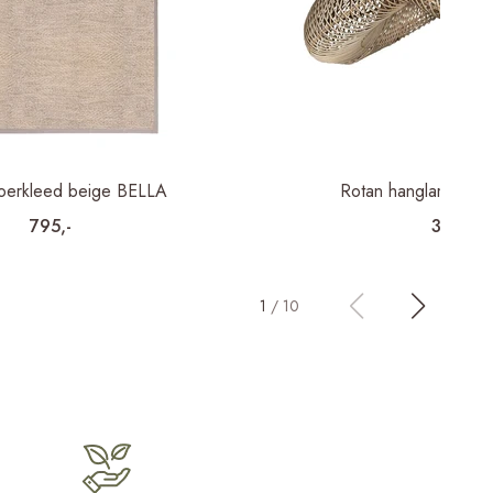
loerkleed beige BELLA
Rotan hanglamp des
795,-
315,-
1
/
10