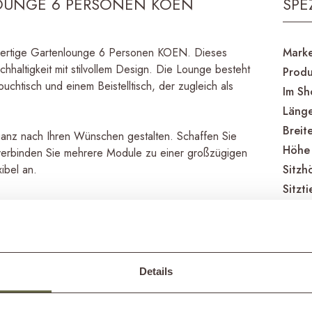
OUNGE 6 PERSONEN KOEN
SPE
chwertige Gartenlounge 6 Personen KOEN. Dieses
Mark
hhaltigkeit mit stilvollem Design. Die Lounge besteht
Produ
chtisch und einem Beistelltisch, der zugleich als
Im S
Läng
Breit
nz nach Ihren Wünschen gestalten. Schaffen Sie
Höhe
 verbinden Sie mehrere Module zu einer großzügigen
ibel an.
Sitzh
Sitzti
Rahme
t komfortablen Outdoor-Kissen geliefert. Diese sind
Kisse
 hochwertigen Stoffen der Marke Sunbrella bezogen,
Pfleg
Details
Produ
ne eine Auswahl aus den zahlreichen Sunbrella-
Rahm
orstellungen, besuchen Sie gerne
unseren Showroom