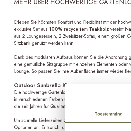
MEHR ÜBER HOCHWERTIGE GARTENL
Erleben Sie höchsten Komfort und Flexibilität mit der ho
exklusive Set aus
100% recyceltem Teakholz
vereint Nac
aus 2 Loungesesseln, 2 Zweisitzer-Sofas, einem großen Cou
Sitzbank genutzt werden kann.
Dank des modularen Aufbaus können Sie die Anordnung ga
eine gemütliche Sitzgruppe mit einzelnen Elementen oder
Lounge. So passen Sie Ihre Außenfläche immer wieder flex
Outdoor-Sunbrella-Kissen
Die hochwertige Gartenlounge KOEN wird standardmäßig mi
in verschiedenen Farben und Strukturen erhältlich und mit
die seit Jahren für Qualität im Outdoor-Bereich steht.
Toestemming
Um schnelle Lieferzeiten zu gewährleisten, bieten wir onli
Optionen an. Entspricht diese Auswahl nicht ganz Ihren V