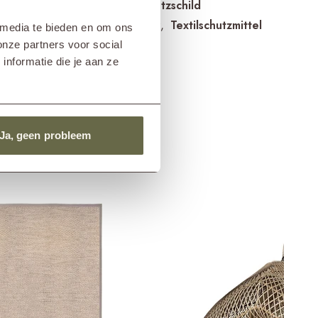
Teakholzschutzschild
kte für
Textilreiniger
Textilschutzmittel
 media te bieden en om ons
n
onze partners voor social
nformatie die je aan ze
Ja, geen probleem