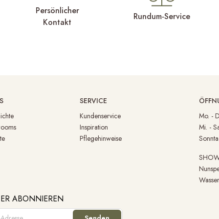
Persönlicher
Rundum-Service
Kontakt
S
SERVICE
ÖFFN
ichte
Kundenservice
Mo. -
rooms
Inspiration
Mi. - 
te
Pflegehinweise
Sonnt
SHO
Nunspe
Wassen
ER ABONNIEREN
Senden