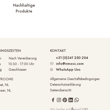
Nachhaltige
Produkte
UNGSZEITEN
KONTAKT
+31 (0)341 250 204
 Di. Nach Vereinbarung
info@nmoss.com
Sa. 10:30 - 17:00 Uhr
ag Geschlossen
WhatsApp Uns
Allgemeine Geschäftsbedingungen
WROOMS
Datenschutzerklärung
et, NL
Seitenübersicht
aar, NL
Wir laufen auf:
one
CORE