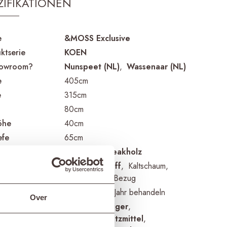
ZIFIKATIONEN
e
&MOSS Exclusive
ktserie
KOEN
howroom?
Nunspeet (NL)
Wassenaar (NL)
e
405cm
e
315cm
80cm
öhe
40cm
efe
65cm
nmaterial
Recyceltes Teakholz
nmaterial
Sunbrella Stoff
Kaltschaum
Abnehmbarer Bezug
ehinweise
1 bis 2 Mal im Jahr behandeln
Over
kte für
Teakholzreiniger
en
Teakholzschutzmittel