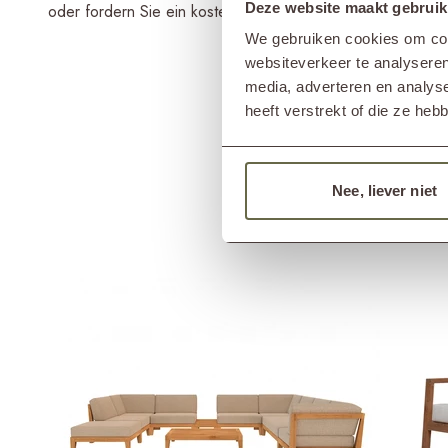
Deze website maakt gebruik
oder fordern Sie ein kostenloses Stoffmuster an, um weite
We gebruiken cookies om cont
websiteverkeer te analyseren
media, adverteren en analys
heeft verstrekt of die ze he
Nee, liever niet