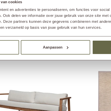
 van cookies
re Möglichkeiten zu entdecken.
Produ
ent en advertenties te personaliseren, om functies voor social
Kisse
. Ook delen we informatie over jouw gebruik van onze site met 
e. Deze partners kunnen deze gegevens combineren met andere i
bben verzameld op basis van jouw gebruik van hun services.
Andere haben auch angesehen
Aanpassen