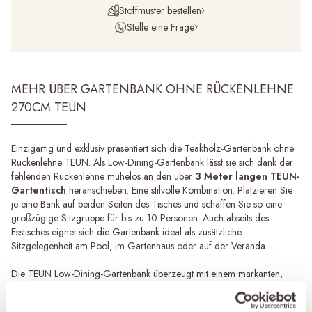
Stoffmuster bestellen
Stelle eine Frage
MEHR ÜBER GARTENBANK OHNE RÜCKENLEHNE
270CM TEUN
Einzigartig und exklusiv präsentiert sich die Teakholz-Gartenbank ohne
Rückenlehne TEUN. Als Low-Dining-Gartenbank lässt sie sich dank der
fehlenden Rückenlehne mühelos an den über
3 Meter langen TEUN-
Gartentisch
heranschieben. Eine stilvolle Kombination. Platzieren Sie
je eine Bank auf beiden Seiten des Tisches und schaffen Sie so eine
großzügige Sitzgruppe für bis zu 10 Personen. Auch abseits des
Esstisches eignet sich die Gartenbank ideal als zusätzliche
Sitzgelegenheit am Pool, im Gartenhaus oder auf der Veranda.
Die TEUN Low-Dining-Gartenbank überzeugt mit einem markanten,
robusten Design. Breite Teakholz-Planken ruhen auf stabilen, leicht
ausgestellten Beinen und verleihen der Bank eine hochwertige