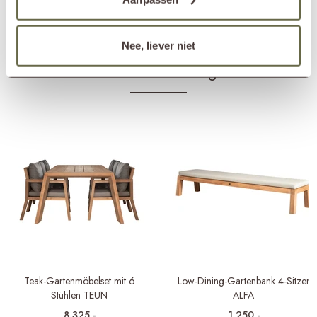
Produkte für Kissen
Textilreiniger
Textilschutzmittel
Nee, liever niet
Andere haben auch angesehen
Teak-Gartenmöbelset mit 6
Low-Dining-Gartenbank 4-Sitzer
Stühlen TEUN
ALFA
8.325,-
1.250,-