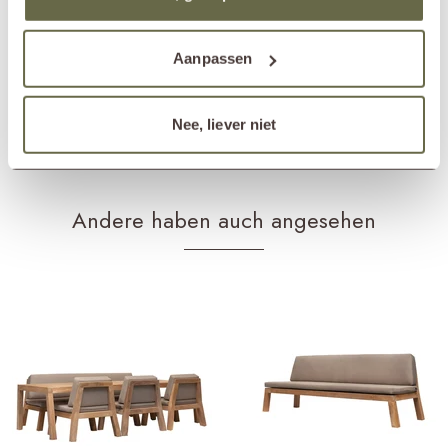
Abnehmbarer Bezug
Pflegehinweise
1 bis 2 Mal im Jahr behandeln
Aanpassen
Produkte für Rahmen
Teakholzreiniger
Teakholzschutzmittel
Teakholzschutzschild
Nee, liever niet
Produkte für Kissen
Textilreiniger
Textilschutzmittel
Andere haben auch angesehen