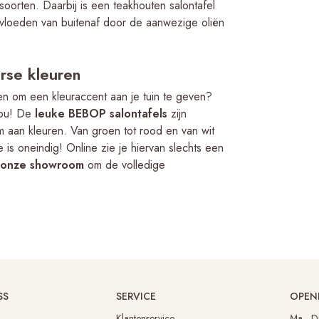
van! De 
oorten. Daarbij is een teakhouten salontafel
bank en 
door mid
nvloeden van buitenaf door de aanwezige oliën
uitstraling
onnodig 
minder ru
mooie sch
erse kleuren
voor mat
n om een kleuraccent aan je tuin te geven?
regen ku
 jou! De
leuke BEBOP salontafels
zijn
m aan kleuren. Van groen tot rood en van wit
 is oneindig! Online zie je hiervan slechts een
onze showroom
om de volledige
SS
SERVICE
OPEN
Klantenservice
Ma 