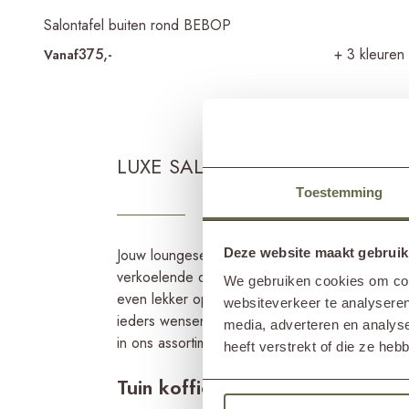
Salontafel buiten rond BEBOP
375,-
+ 3 kleuren
Vanaf
LUXE SALONTAFELS VOOR BUI
Toestemming
Deze website maakt gebruik
Jouw loungeset is niet compleet zonder een moo
verkoelende drankjes op een warme zomerdag, 
We gebruiken cookies om cont
even lekker op te ontspannen met de voetjes 
websiteverkeer te analyseren
ieders wensen verschillen hebben we bij &MO
media, adverteren en analys
in ons assortiment opgenomen. Zo ben jij ver
heeft verstrekt of die ze he
Tuin koffietafels in verschillen