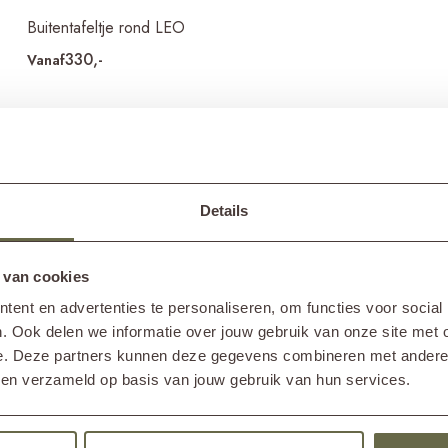
Buitentafeltje rond LEO
330,-
Vanaf
TEN
VEEL
SALO
Details
 van cookies
ie salontafel voor buiten! Ideaal voor wat
Welke 
een gezellig spelletje met de kinderen of om
ent en advertenties te personaliseren, om functies voor social
omhoog. Aangezien geen tuin hetzelfde is en
. Ook delen we informatie over jouw gebruik van onze site met 
Keramieke
SS daarom een breed aanbod tuin salontafels
Hoevee
e. Deze partners kunnen deze gegevens combineren met andere i
blijven o
zekerd van een goede match!
salont
bben verzameld op basis van jouw gebruik van hun services.
aan de el
materiaal
de vormen
De ideale
daarmee i