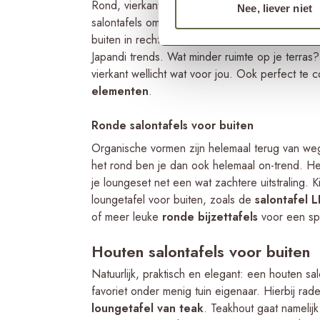
Rond, vierkant of toch rechthoekig? Tegenwoo
Nee, liever niet
salontafels om uit te kiezen! Wat dacht je bijv
buiten in rechthoek vorm, zoals onze
MEES kof
Japandi trends. Wat minder ruimte op je terras
vierkant wellicht wat voor jou. Ook perfect t
elementen
.
Ronde salontafels voor buiten
Organische vormen zijn helemaal terug van weg
het rond ben je dan ook helemaal on-trend. Het
je loungeset net een wat zachtere uitstraling. 
loungetafel voor buiten, zoals de
salontafel 
of meer leuke
ronde bijzettafels
voor een spe
Houten salontafels voor buiten
Natuurlijk, praktisch en elegant: een houten salo
favoriet onder menig tuin eigenaar. Hierbij rade
loungetafel van teak
. Teakhout gaat namelij