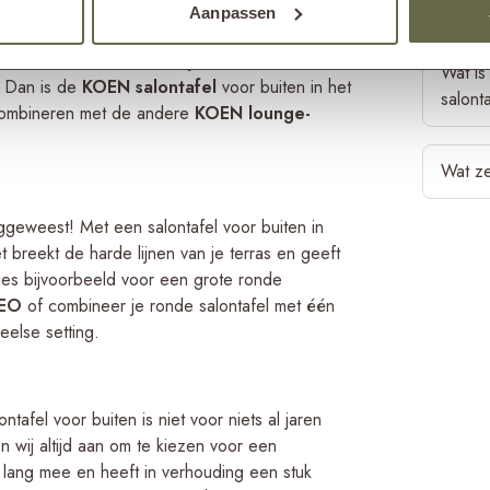
Hoe gr
rdig zijn er genoeg mooie vormen buiten
tussen d
Aanpassen
alleen we
oorbeeld van een extra lage salontafel voor
je plek l
is voor b
Over het 
fietafel
? Helemaal in stijl met de laatste
je drinke
beschadi
Wat is
het best
? Dan is de
KOEN salontafel
voor buiten in het
voorkom
salont
bank of s
e combineren met de andere
KOEN lounge-
Een bijze
loungeban
loungeban
Geef je 
Tegenwoor
de bank.
voor de z
Wat ze
tuin? Da
in vrijwe
dan bij h
afstand 
teakhoute
armleunin
langste 
de bijzet
geweest! Met een salontafel voor buiten in
andere ho
Van scha
fout, ma
beter de
 breekt de harde lijnen van je terras en geeft
scheurvo
koffieta
belangrij
Kies je 
Kies bijvoorbeeld voor een grote ronde
is het hi
jouw
sal
gaan voo
LEO
of combineer je ronde salontafel met één
behand
factor is
De meest
een organ
else setting.
lange le
bijvoorb
hoogte of
opstellin
in je tuin
de zittin
niet te k
om te kie
gevallen
bij een g
buiten ku
ntafel voor buiten is niet voor niets al jaren
tussen d
bijzettaf
n wij altijd aan om te kiezen voor een
ook stee
De
hout
k lang mee en heeft in verhouding een stuk
loungetaf