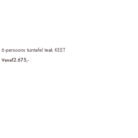
6-persoons tuintafel teak KEET
2.675,-
Vanaf