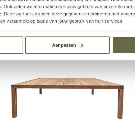
. Ook delen we informatie over jouw gebruik van onze site met 
Hardhouten tuintafel luxe HAN
e. Deze partners kunnen deze gegevens combineren met andere i
2.145,-
Vanaf
bben verzameld op basis van jouw gebruik van hun services.
Aanpassen