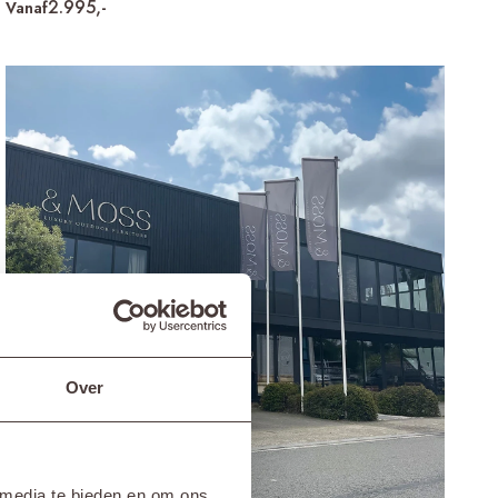
2.995,-
Vanaf
Over
 media te bieden en om ons