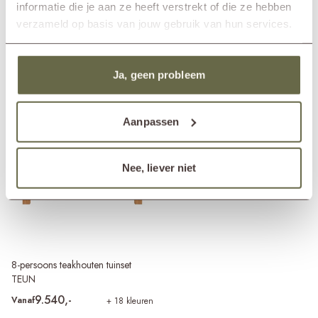
informatie die je aan ze heeft verstrekt of die ze hebben
verzameld op basis van jouw gebruik van hun services.
Teakhouten tuintafel met 6 stoelen
Plan je bezoek
TEUN
Ja, geen probleem
9.895,-
Vanaf
+ 18 kleuren
Aanpassen
Nee, liever niet
8-persoons teakhouten tuinset
TEUN
9.540,-
Vanaf
+ 18 kleuren