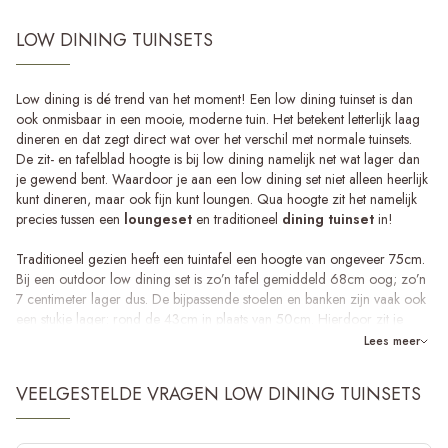
LOW DINING TUINSETS
Low dining is dé trend van het moment! Een low dining tuinset is dan
ook onmisbaar in een mooie, moderne tuin. Het betekent letterlijk laag
dineren en dat zegt direct wat over het verschil met normale tuinsets.
De zit- en tafelblad hoogte is bij low dining namelijk net wat lager dan
je gewend bent. Waardoor je aan een low dining set niet alleen heerlijk
kunt dineren, maar ook fijn kunt loungen. Qua hoogte zit het namelijk
precies tussen een
loungeset
en traditioneel
dining tuinset
in!
Traditioneel gezien heeft een tuintafel een hoogte van ongeveer 75cm.
Bij een outdoor low dining set is zo’n tafel gemiddeld 68cm oog; zo’n
7 centimeter lager dus. De bijpassende stoelen en banken zijn vaak ook
een stukje lager: rond de 43cm in plaats van 50cm. Hierdoor zit je
automatisch met je benen wat lager bij de grond.
Lees meer
Doordat de stoelen en banken van een low dining set voor de tuin ook
VEELGESTELDE VRAGEN LOW DINING TUINSETS
vaak wat dieper en breder zijn dan een normale tuinstoel kun je er
heerlijk in onderuit zakken of uitgebreid en lang tafelen. Keurig aan tafel
blijven zitten tot het eten op is en daarna met het hele gezelschap