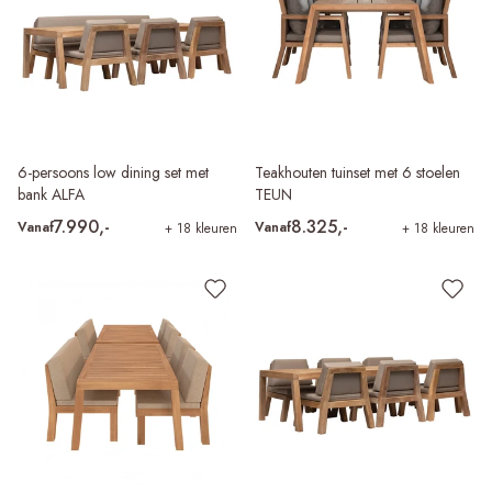
6-persoons low dining set met
Teakhouten tuinset met 6 stoelen
bank ALFA
TEUN
7.990,-
8.325,-
Vanaf
Vanaf
+ 18 kleuren
+ 18 kleuren