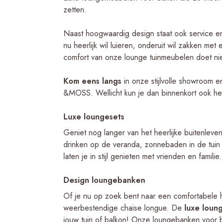
zetten.
Naast hoogwaardig design staat ook service en 
nu heerlijk wil luieren, onderuit wil zakken met
comfort van onze lounge tuinmeubelen doet nie
Kom eens langs
in onze stijlvolle showroom 
&MOSS. Wellicht kun je dan binnenkort ook heer
Luxe loungesets
Geniet nog langer van het heerlijke buitenlev
drinken op de veranda, zonnebaden in de tuin 
laten je in stijl genieten met vrienden en familie.
Design loungebanken
Of je nu op zoek bent naar een comfortabele 
weerbestendige chaise longue. De
luxe lou
jouw tuin of balkon! Onze loungebanken voor bu