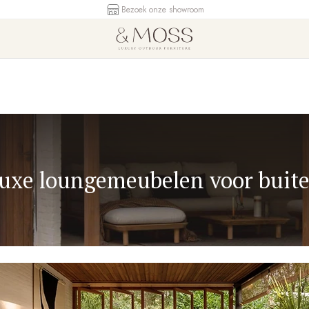
Klanten geven ons een 9.1
uxe loungemeubelen voor buit