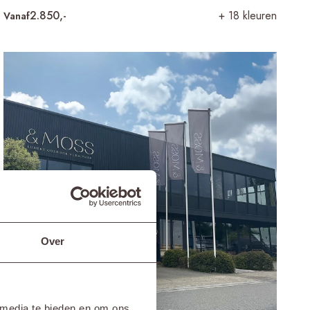
2.850,-
+ 18 kleuren
Vanaf
Over
 media te bieden en om ons