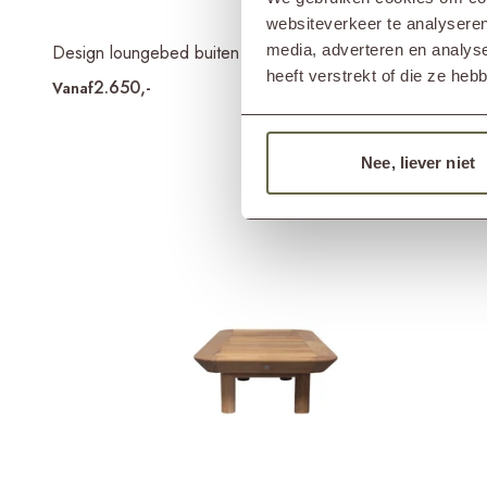
websiteverkeer te analyseren
media, adverteren en analys
Design loungebed buiten OTTO
heeft verstrekt of die ze he
2.650,-
+ 18 kleuren
Vanaf
Nee, liever niet