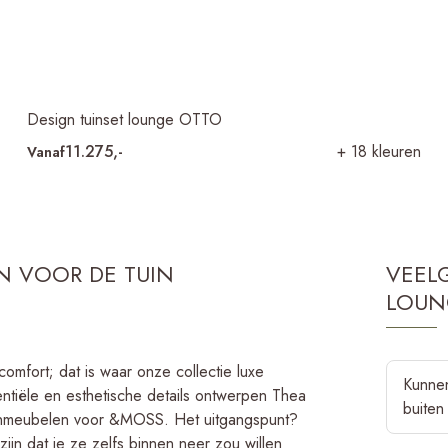
Design tuinset lounge OTTO
11.275,-
+ 18 kleuren
Vanaf
N VOOR DE TUIN
VEEL
LOUN
omfort; dat is waar onze collectie luxe
Kunnen
ntiële en esthetische details ontwerpen Thea
buiten
uinmeubelen voor &MOSS. Het uitgangspunt?
jn dat je ze zelfs binnen neer zou willen