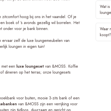
Als je v
Wat is
zomer (en
loung
kiezen v
zitcomfort hoog bij ons in het vaandel. Of je
aluminiu
 een boek of ‘s avonds gezellig wil borrelen. Het
Hout is a
per jaar
t onder voor je bank binnen.
Waar m
tuinmeube
bescherm
koopt
het make
is het d
en ervaar zelf de luxe loungemeubelen van
&MOSS ui
jaar te 
lijk loungen in eigen tuin!
Het bela
zon-, reg
aanschaf
dan ande
de loung
onderhoud
ruimte? D
en met een
luxe loungeset
van &MOSS. Koffie
aluminiu
behorend
of dineren op het terras; onze loungesets
kunnen n
veel keu
graag.
M
persoonli
hoekbank voor buiten, mooie 3-zits bank of een
ngebanken
van &MOSS zijn een verrijking voor
iten zijn tijdloos, duurzaam en gericht op