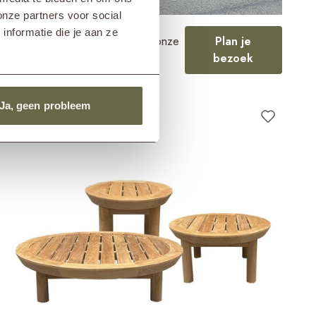
onze partners voor social
nformatie die je aan ze
Ervaar de collectie in één van onze
Plan je
showrooms
bezoek
Ja, geen probleem