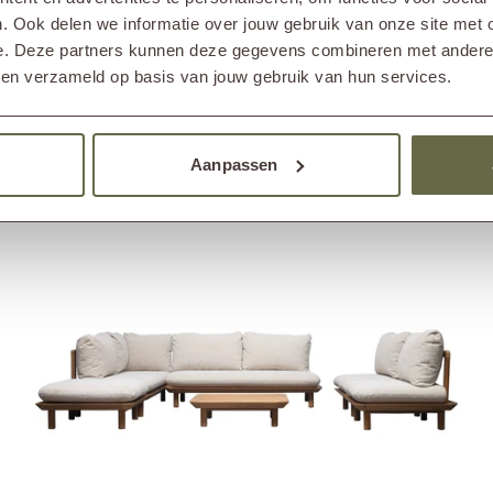
. Ook delen we informatie over jouw gebruik van onze site met 
e. Deze partners kunnen deze gegevens combineren met andere i
Design salontafel langwerpig OTTO
bben verzameld op basis van jouw gebruik van hun services.
915,-
Vanaf
Aanpassen