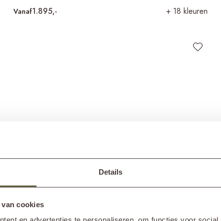
1.895,-
+ 18 kleuren
Vanaf
Details
 van cookies
ent en advertenties te personaliseren, om functies voor social