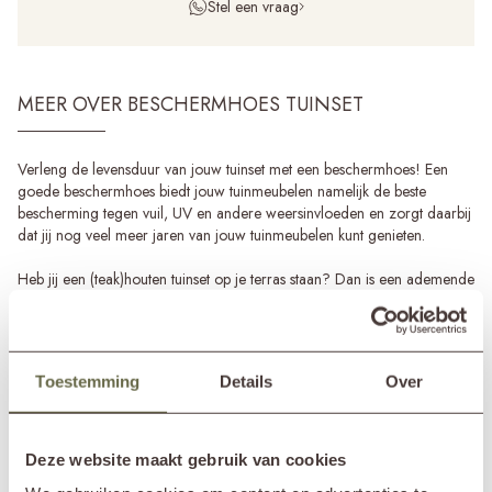
Stel een vraag
MEER OVER BESCHERMHOES TUINSET
Verleng de levensduur van jouw tuinset met een beschermhoes! Een
goede beschermhoes biedt jouw tuinmeubelen namelijk de beste
bescherming tegen vuil, UV en andere weersinvloeden en zorgt daarbij
dat jij nog veel meer jaren van jouw tuinmeubelen kunt genieten.
Heb jij een (teak)houten tuinset op je terras staan? Dan is een ademende
beschermhoes een must! Als je hoes namelijk niet kan ademen, kan er
bij slecht weer te veel vocht onder de hoes blijven hangen, waardoor
het hout op de lange termijn kan gaan rotten. Omdat we dit ten alle
tijden willen voorkomen, verkopen wij bij &MOSS uitsluitend ademende
Toestemming
Details
Over
beschermhoezen voor tuinsets.
Deze ademende hoezen zijn gemaakt van een waterafstotend textiel,
welke is opgebouwd uit maar liefst drie lagen. Daarbij zijn ze voorzien
Deze website maakt gebruik van cookies
Lees meer
van een ademend membraam, waardoor er voldoende frisse lucht bij