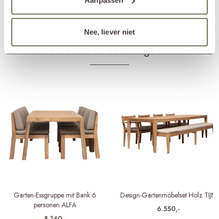
Textilschutzmittel
Passender Bezug
ETGF7129
Nee, liever niet
Andere haben auch angesehen
Garten-Essgruppe mit Bank 6
Design-Gartenmöbelset Holz TIJN
personen ALFA
6.550,-
8.140,-