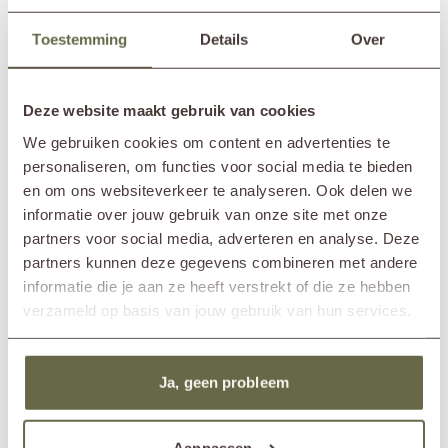
Im Showroom?
Nunspeet (NL)
problemlos das ganze Jahr über im Freien stehen. Um die Lebensdauer
Wassenaar (NL)
zu verlängern und die warme Holzfarbe zu erhalten, empfehlen wir die
Toestemming
Details
Over
Behandlung mit einem Teak-Protector. Diese sollte regelmäßig
Tischlänge
220cm
wiederholt werden, da die Schutzwirkung mit der Zeit nachlässt.
Tischbreite
90cm
Tischhöhe
77cm
Deze website maakt gebruik van cookies
Eine regelmäßige Reinigung mit einem milden Reinigungsmittel und
Stuhlbreite
50cm
einer weichen Bürste trägt ebenfalls zum Erhalt der Holzqualität bei.
We gebruiken cookies om content en advertenties te
Stuhltiefe
52cm
Wird das Set längere Zeit nicht genutzt, empfiehlt es sich, es trocken
personaliseren, om functies voor social media te bieden
und gut belüftet zu lagern, um Grünbelag und Schimmelbildung zu
Stuhlhöhe
83cm
en om ons websiteverkeer te analyseren. Ook delen we
vermeiden.
Sofalänge
200cm
informatie over jouw gebruik van onze site met onze
Sofabbreite
45cm
partners voor social media, adverteren en analyse. Deze
Sofahöhe
52cm
partners kunnen deze gegevens combineren met andere
Rahmenmaterial
Recyceltes Teakholz
informatie die je aan ze heeft verstrekt of die ze hebben
Kissenmaterial
Sunbrella Stoff
Kaltschaum
verzameld op basis van jouw gebruik van hun services.
Abnehmbarer Bezug
Pflegehinweise
1 bis 2 Mal im Jahr behandeln
Produkte für Rahmen
Teakholzreiniger
Ja, geen probleem
Teakholzschutzmittel
Teakholzschutzschild
Produkte für Kissen
Textilreiniger
Aanpassen