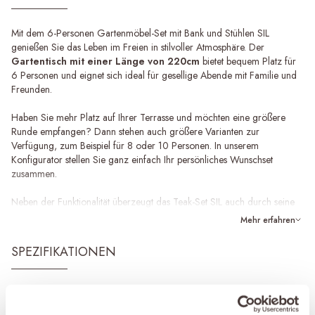
Mit dem 6-Personen Gartenmöbel-Set mit Bank und Stühlen SIL
genießen Sie das Leben im Freien in stilvoller Atmosphäre. Der
Gartentisch mit einer Länge von 220cm
bietet bequem Platz für
6 Personen und eignet sich ideal für gesellige Abende mit Familie und
Freunden.
Haben Sie mehr Platz auf Ihrer Terrasse und möchten eine größere
Runde empfangen? Dann stehen auch größere Varianten zur
Verfügung, zum Beispiel für 8 oder 10 Personen. In unserem
Konfigurator stellen Sie ganz einfach Ihr persönliches Wunschset
zusammen.
Neben der Funktionalität überzeugt das Teak-Set SIL auch durch seine
elegante Optik. Das klare und zeitlose Design fügt sich durch seine
Mehr erfahren
minimalistische Ausstrahlung harmonisch in nahezu jeden Außenbereich
ein. Auf der Suche nach einer passenden Loungegruppe? Werfen Sie
SPEZIFIKATIONEN
einen Blick auf die
Loungebank SIL
.
Verlängern Sie die Lebensdauer Ihres Sets
Marke
&MOSS Exclusive
Dieses besondere 6-Personen Gartenmöbel-Set mit Bank und Stühlen
Produktserie
SIL
wird aus langlebigem, recyceltem Teakholz gefertigt und kann