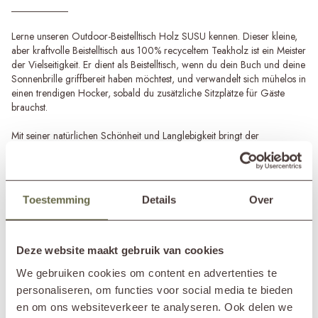
Lerne unseren Outdoor-Beistelltisch Holz SUSU kennen. Dieser kleine,
aber kraftvolle Beistelltisch aus 100% recyceltem Teakholz ist ein Meister
der Vielseitigkeit. Er dient als Beistelltisch, wenn du dein Buch und deine
Sonnenbrille griffbereit haben möchtest, und verwandelt sich mühelos in
einen trendigen Hocker, sobald du zusätzliche Sitzplätze für Gäste
brauchst.
Mit seiner natürlichen Schönheit und Langlebigkeit bringt der
Beistelltisch Holz SUSU nicht nur Charme in deinen Außenbereich,
sondern trägt auch zu einer grüneren Welt bei. Das Teakholz wird
sorgfältig ausgewählt und recycelt, wodurch jedes Tischchen seine
eigene Geschichte erzählt.
Toestemming
Details
Over
Die natürliche Holzfarbe sorgt für eine rustikale, warme Ausstrahlung.
Mehr erfahren
Egal ob moderne Terrasse, gemütlicher Garten oder kleiner Balkon,
dieser Beistelltisch passt perfekt in jedes Ambiente.
Deze website maakt gebruik van cookies
SPEZIFIKATIONEN
We gebruiken cookies om content en advertenties te
Teakholz Gartenaccessoires
personaliseren, om functies voor social media te bieden
Gestalte deinen Außenbereich nachhaltig mit Gartenaccessoires aus
Marke
&MOSS Exclusive
100% recyceltem Teakholz. Neben diesem Outdoor-Beistelltisch SUSU
en om ons websiteverkeer te analyseren. Ook delen we
Im Showroom?
Nunspeet (NL)