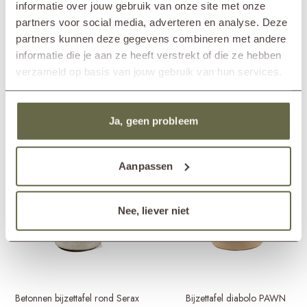
bieten wir auch weitere stimmungsvolle Teakholz Accessoires an, wie
informatie over jouw gebruik van onze site met onze
Wassenaar (NL)
große Couchtische und Outdoor Lampen. Denk zum Beispiel an die
partners voor social media, adverteren en analyse. Deze
Durchmesser
35cm
Holz Gartenlampe MAYA oder den luxuriösen Kaffeetisch MEES. So
partners kunnen deze gegevens combineren met andere
richtest du deinen Garten nicht nur stilvoll ein, sondern leistest
Höhe
45cm
informatie die je aan ze heeft verstrekt of die ze hebben
gleichzeitig einen Beitrag zu einer grüneren Welt.
verzameld op basis van jouw gebruik van hun services.
Andere haben auch angesehen
Ja, geen probleem
Aanpassen
Nee, liever niet
Betonnen bijzettafel rond Serax
Bijzettafel diabolo PAWN