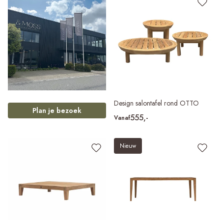
Design salontafel rond OTTO
Plan je bezoek
555,-
Vanaf
Nieuw