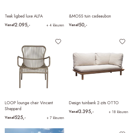
Teak ligbed luxe ALFA
&MOSS tuin cadeaubon
2.095,-
50,-
Vanaf
Vanaf
+ 4 kleuren
LOOP lounge chair Vincent
Design tuinbank 2-zits OTTO
Sheppard
3.395,-
Vanaf
+ 18 kleuren
525,-
Vanaf
+ 7 kleuren