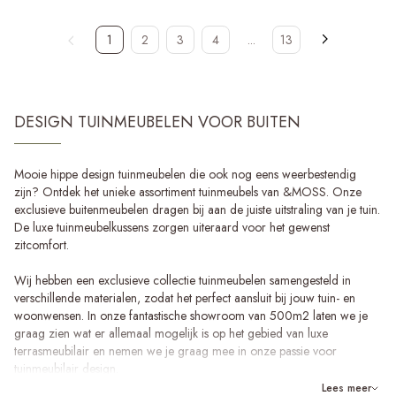
1
2
3
4
...
13
DESIGN TUINMEUBELEN VOOR BUITEN
Mooie hippe design tuinmeubelen die ook nog eens weerbestendig
zijn? Ontdek het unieke assortiment tuinmeubels van &MOSS. Onze
exclusieve buitenmeubelen dragen bij aan de juiste uitstraling van je tuin.
De luxe tuinmeubelkussens zorgen uiteraard voor het gewenst
zitcomfort.
Wij hebben een exclusieve collectie tuinmeubelen samengesteld in
verschillende materialen, zodat het perfect aansluit bij jouw tuin- en
woonwensen. In onze fantastische showroom van 500m2 laten we je
graag zien wat er allemaal mogelijk is op het gebied van luxe
terrasmeubilair en nemen we je graag mee in onze passie voor
tuinmeubilair design.
Lees meer