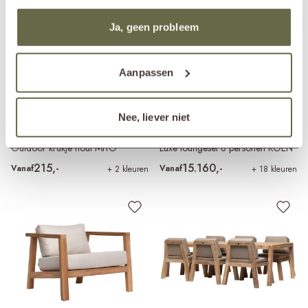
Ja, geen probleem
Aanpassen
Nee, liever niet
Outdoor krukje hout MIYO
Luxe loungeset 8 personen KOEN
215,-
15.160,-
Vanaf
Vanaf
+ 2 kleuren
+ 18 kleuren