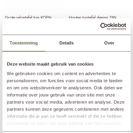
Grote salontafel tuin KOEN
Houten tuintafel design TIJN
895,-
2.095,-
Vanaf
+ 5 kleuren
Toestemming
Details
Over
Deze website maakt gebruik van cookies
We gebruiken cookies om content en advertenties te
personaliseren, om functies voor social media te bieden
en om ons websiteverkeer te analyseren. Ook delen we
informatie over jouw gebruik van onze site met onze
partners voor social media, adverteren en analyse. Deze
Design eettafel stoel tuin PLEUN
8-persoons teakhouten tuinset
partners kunnen deze gegevens combineren met andere
TEUN
445,-
Vanaf
+ 5 kleuren
informatie die je aan ze heeft verstrekt of die ze hebben
9.540,-
Vanaf
+ 18 kleuren
verzameld op basis van jouw gebruik van hun services.