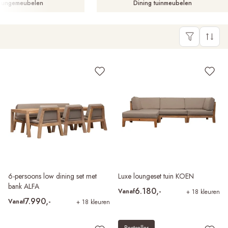
oungemeubelen
Dining tuinmeubelen
6-persoons low dining set met
Luxe loungeset tuin KOEN
bank ALFA
6.180,-
Vanaf
+ 18 kleuren
7.990,-
Vanaf
+ 18 kleuren